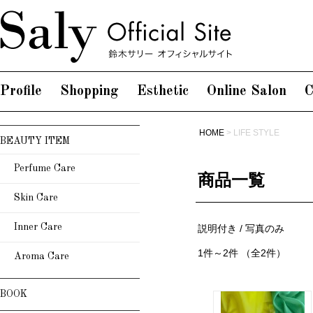
Profile
Shopping
Esthetic
Online Salon
C
HOME
> LIFE STYLE
BEAUTY ITEM
Perfume Care
商品一覧
Skin Care
Inner Care
説明付き
/ 写真のみ
1件～2件 （全2件）
Aroma Care
BOOK