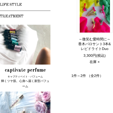
LIFE STYLE
TREATMENT
～微笑む愛時間に～
香木パロサント3本&
レピドライトDuo
3,300円(税込)
在庫 ×
captivate perfume
1件～2件 （全2件）
キャプティベイト・パフューム
輝くツヤ肌、心身へ届く新型パフュ
ーム