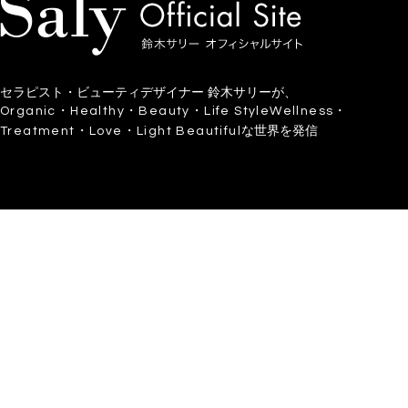
セラピスト・ビューティデザイナー 鈴木サリーが、
Organic・Healthy・Beauty・Life StyleWellness・
な世界を発信
Treatment・Love・Light Beautiful