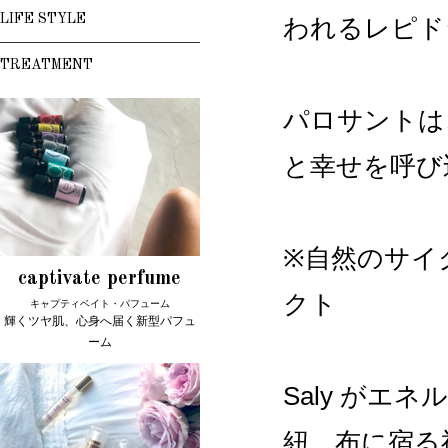
LIFE STYLE
われるレピド
TREATMENT
パロサントは
と幸せを呼び
※自然のサイ
captivate perfume
クト
キャプティベイト・パフューム
輝くツヤ肌、心身へ届く新型パフュ
ーム
Saly が
紐、布に宿る