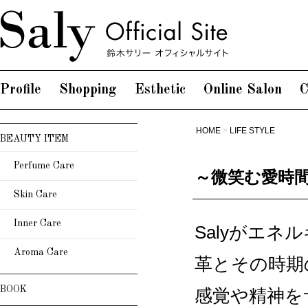
Profile
Shopping
Esthetic
Online Salon
C
HOME
>
LIFE STYLE
BEAUTY ITEM
Perfume Care
～微笑む愛時間
Skin Care
Inner Care
Salyがエ
Aroma Care
革とその時期
BOOK
感覚や精神を