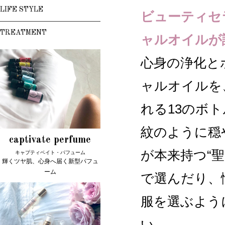
LIFE STYLE
ビューティセ
TREATMENT
ャルオイルが
心身の浄化と
ャルオイルを
れる13のボ
紋のように穏
captivate perfume
が本来持つ“
キャプティベイト・パフューム
輝くツヤ肌、心身へ届く新型パフュ
ーム
で選んだり、
服を選ぶよう
い。