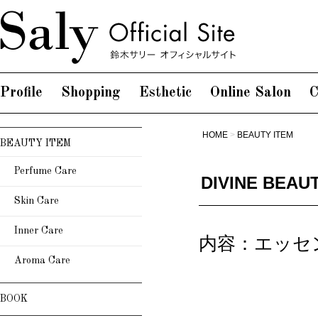
Profile
Shopping
Esthetic
Online Salon
C
HOME
>
BEAUTY ITEM
BEAUTY ITEM
Perfume Care
DIVINE BE
Skin Care
Inner Care
内容：エッセ
Aroma Care
BOOK